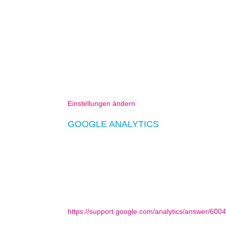
Die meisten der von uns verwendeten Cookies si
auf Ihrem Endgerät gespeichert, bis Sie diese l
Sie können Ihren Browser so einstellen, dass Sie
bestimmte Fälle oder generell ausschließen sowi
kann die Funktionalität dieser Website eingeschrä
Sie haben außerdem die Möglichkeit unter nachfo
Einstellungen ändern
GOOGLE ANALYTICS
Diese Website nutzt Funktionen des Webanalysedi
Google Analytics verwendet so genannte „Cookies
durch Sie ermöglichen. Die durch den Cookie erz
übertragen und dort gespeichert.
Mehr Informationen zum Umgang mit Nutzerdaten 
https://support.google.com/analytics/answer/60