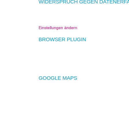
WIDERSPRUCH GEGEN DATENERF
Sie können die Erfassung Ihrer Daten durch Googl
Erfassung Ihrer Daten bei zukünftigen Besuchen 
Einstellungen ändern
BROWSER PLUGIN
Sie können die Speicherung der Cookies durch ein
Fall gegebenenfalls nicht sämtliche Funktionen 
erzeugten und auf Ihre Nutzung der Website bezo
Sie das unter dem folgenden Link verfügbare Brow
GOOGLE MAPS
Diese Webseite nutzt Google Maps zur Darstellung
1600 Amphitheatre Parkway, Mountain View, Cali
einschließlich Ihrer IP-Adresse und der im Rahm
Webseite unseres Internetauftritts aufrufen, die 
Google direkt an Ihren Browser übermittelt und
Google erhobenen Daten. Entsprechend unserem 