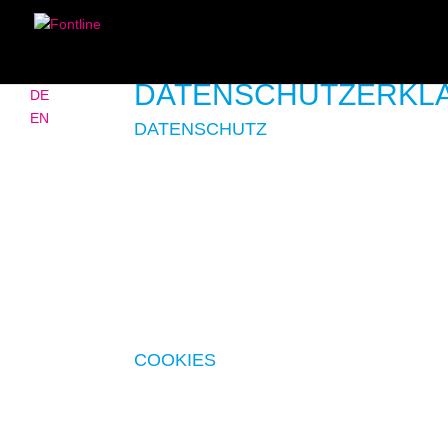
DATENSCHUTZERKL
DE
EN
DATENSCHUTZ
Die Betreiber dieser Seiten nehmen den Schutz I
gesetzlichen Datenschutzvorschriften sowie dies
Die Nutzung unserer Webseite ist in der Regel 
Name, Anschrift oder E-Mail-Adressen) erhoben wer
Zustimmung nicht an Dritte weitergegeben.
Wir weisen darauf hin, dass die Datenübertragung
Daten vor dem Zugriff durch Dritte ist nicht mögli
COOKIES
Die Internetseiten verwenden teilweise so genan
unser Angebot nutzerfreundlicher, effektiver und
speichert.