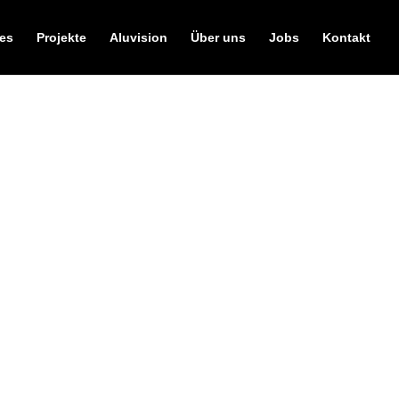
ces
Projekte
Aluvision
Über uns
Jobs
Kontakt
genen Daten vertraulich und entsprechend der
iten personenbezogene Daten (beispielsweise
 Daten werden ohne Ihre ausdrückliche
n aufweisen kann. Ein lückenloser Schutz der
 enthalten keine Viren. Cookies dienen dazu,
echner abgelegt werden und die Ihr Browser