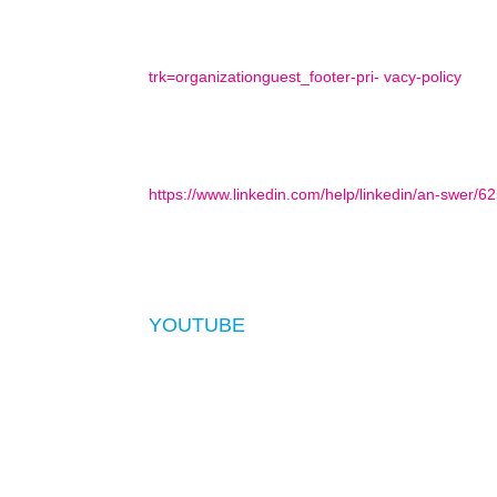
Für im Europäischen Wirtschaftsraum und der Sch
Irland betrieben („Linkedln lreland“) betrieben. Di
trk=organizationguest_footer-pri- vacy-policy
Darin finden Sie auch Informationen zu den Einste
Drittländer außerhalb des Europäischen Wirtschaf
Übermittlung kommt, wird Linkedln die von der 
https://www.linkedin.com/help/linkedin/an-swer/
Schließlich erhalten wir von Linkedln nicht pers
Beiträgen. Mit diesen Informationen können wir d
Verarbeitung beruht auf unserem berechtigten Int
YOUTUBE
Unsere Webseite nutzt Plugins der von Google be
Wenn Sie eine unserer mit einem YouTube-Plugin
Youtube-Server mitgeteilt, welche unserer Seiten
Wenn Sie in Ihrem YouTube-Account eingeloggt si
verhindern, indem Sie sich aus Ihrem YouTube-A