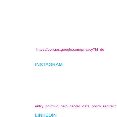
Datum und Uhrzeit des Besuchs auf der betref
Internetadresse oder URL der aufgerufenen We
IP-Adresse, im Rahmen der Routenplanung eing
Auf die weitere Verarbeitung und Nutzung der Da
möchten, dass Google über unseren Internetauftri
diesem Fall können Sie die Kartenanzeige jedoc
Google sowie Ihre diesbezüglichen Rechte und E
(
https://policies.google.com/privacy?hl=de
). Durc
Maps Routenplaner in der zuvor beschriebenen 
INSTAGRAM
Auf unseren Seiten sind Funktionen des Dienste
CA, 94025, USA integriert. Wenn Sie in Ihrem Ins
Instagram-Profil verlinken. Dadurch kann Instagr
keine Kenntnis vom Inhalt der übermittelten Dat
Weitere Informationen hierzu finden Sie in der 
entry_point=ig_help_center_data_policy_redirect
LINKEDIN